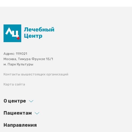
Адрес: 119021
Москва, Тимура Фрунзе 15/1
м. Парк Культуры
Контакты вышестоящих организаций
Карта сайта
О центре
Пациентам
Footer third
Направления