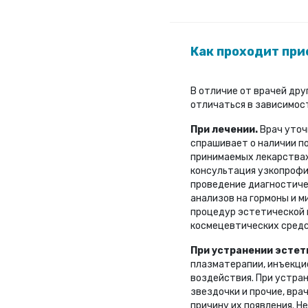
Как проходит при
В отличие от врачей др
отличаться в зависимос
При лечении.
Врач уточ
спрашивает о наличии п
принимаемых лекарствах
консультация узкопрофил
проведение диагностичес
анализов на гормоны и 
процедур эстетической 
космецевтических средс
При устранении эстет
плазматерапии, инъекци
воздействия. При устран
звездочки и прочие, вра
причину их появления. Н