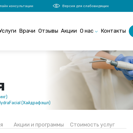
лайн консультации
Версия для слабовидящих
Услуги
Врачи
Отзывы
Акции
О нас
Контакты
я
инг)
HydraFacial (Хайдрафэшл)
я
Акции и программы
Стоимость услуг