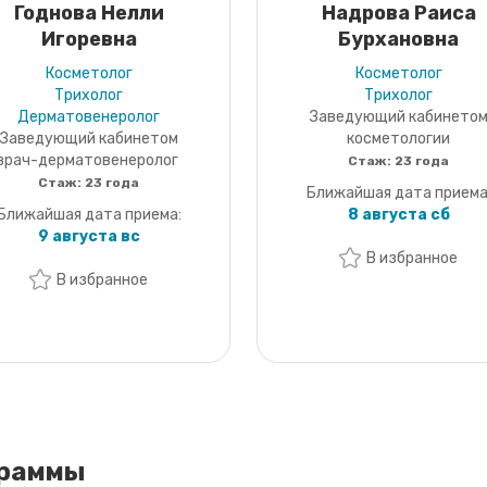
Годнова Нелли
Надрова Раиса
Игоревна
Бурхановна
Косметолог
Косметолог
Трихолог
Трихолог
Дерматовенеролог
Заведующий кабинето
Заведующий кабинетом
косметологии
врач-дерматовенеролог
Стаж:
23 года
Стаж:
23 года
Ближайшая дата приема
Ближайшая дата приема:
8 августа сб
9 августа вс
В избранное
В избранное
граммы