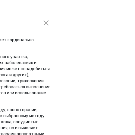
ожет кардинально
ного участка,
их заболеваниях и
ния может понадобиться
ога и других),
оскопии, трихоскопии,
отребоваться выполнение
тов или использование
ду, озонотерапии,
 к выбранному методу
я кожа, сосудистые
ния, но и выявляет
 глазами аппаратными