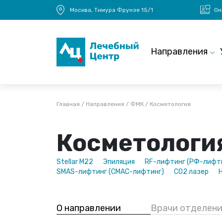
Перейти к основному содержанию
Москва, Тимура Фрунзе 15/1
Он
Main navigation
Направления
Строка навигации
Главная
Направления
ФМК
Косметология
Косметологи
Stellar M22
Эпиляция
RF-лифтинг (РФ-лифт
SMAS-лифтинг (СМАС-лифтинг)
CO2 лазер
О направлении
Врачи отделени