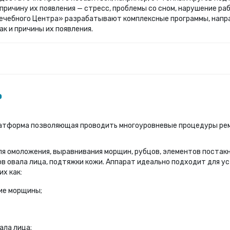
причину их появления — стресс, проблемы со сном, нарушение р
Лечебного Центра» разрабатывают комплексные программы, напр
ак и причины их появления.
o
 платформа позволяющая проводить многоуровневые процедуры ре
для омоложения, выравнивания морщин, рубцов, элементов постакн
в овала лица, подтяжки кожи. Аппарат идеально подходит для ус
х как:
ие морщины;
ала лица;