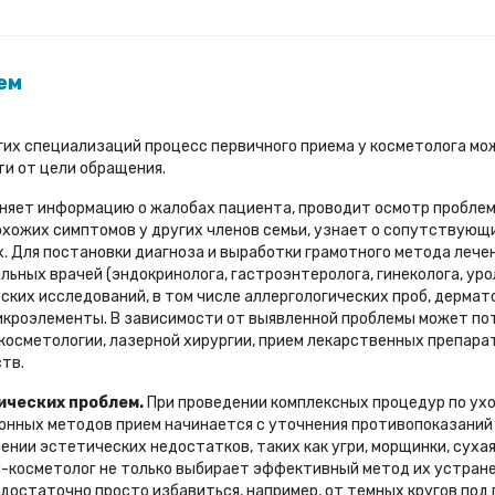
ем
угих специализаций процесс первичного приема у косметолога м
ти от цели обращения.
няет информацию о жалобах пациента, проводит осмотр проблем
охожих симптомов у других членов семьи, узнает о сопутствующ
. Для постановки диагноза и выработки грамотного метода лече
ьных врачей (эндокринолога, гастроэнтеролога, гинеколога, урол
ких исследований, в том числе аллергологических проб, дермат
микроэлементы. В зависимости от выявленной проблемы может п
косметологии, лазерной хирургии, прием лекарственных препара
тв.
ических проблем.
При проведении комплексных процедур по ухо
онных методов прием начинается с уточнения противопоказаний
ении эстетических недостатков, таких как угри, морщинки, суха
ч-косметолог не только выбирает эффективный метод их устране
едостаточно просто избавиться, например, от темных кругов под