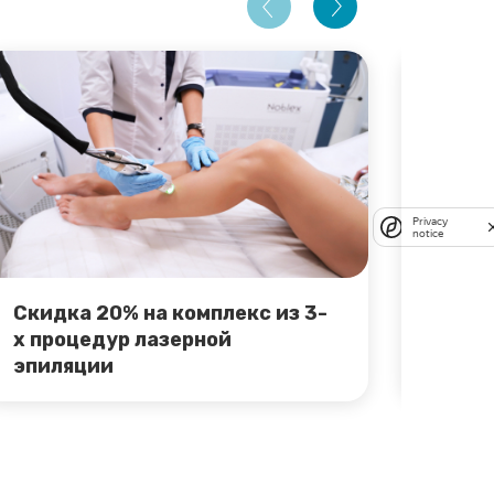
Privacy
notice
Скидка 20% на комплекс из 3-
-15% 
х процедур лазерной
Лечеб
эпиляции
лета!