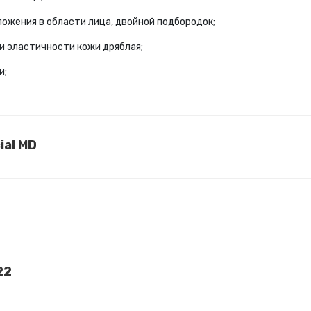
ожения в области лица, двойной подбородок;
и эластичности кожи дряблая;
и;
ial MD
22