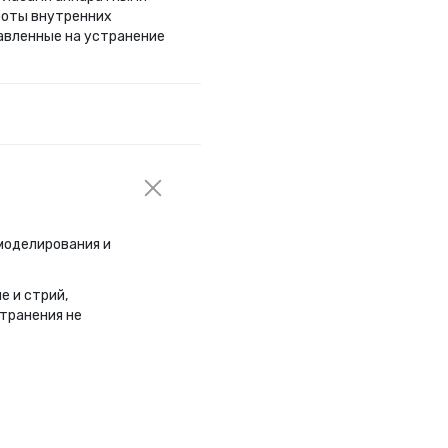
аботы внутренних
авленные на устранение
моделирования и
е и стрий,
транения не