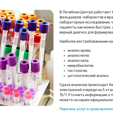
В Лечебном Центре работают 
фельдшеров-лаборантов и вра
лабораторные исследования, 
пациенты как можно быстрее, 
верный диагноз для формирова
Наиболее востребованными на
анализ крови;
анализ мочи;
анализ кала;
микробиология;
гистология;
цитологический анализ.
Сдача анализов происходит бе
электронной очереди на 5 эта
15/1. Уточнить информацию о п
можете на нашем официальном
Перечень услуг и сроки выпол