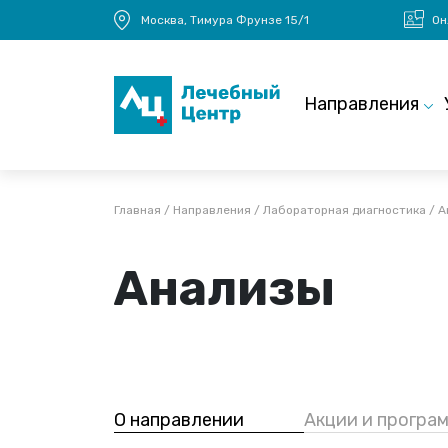
Перейти к основному содержанию
Москва, Тимура Фрунзе 15/1
Он
Main navigation
Направления
Строка навигации
Главная
Направления
Лабораторная диагностика
А
Анализы
О направлении
Акции и програ