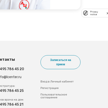
Privacy
notice
нтакты
Записаться на
прием
 495 786 45 20
nfo@lcenter.ru
Вход в Личный кабинет
истратура:
Регистрация
 495 786 45 25
Пользовательское
соглашение
ов врача на дом:
 495 786 45 21