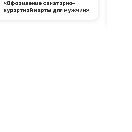
«Оформление санаторно-
«Офо
курортной карты для мужчин»
курор
женщ