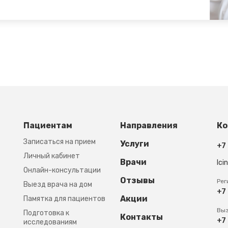
Footer third
Пациентам
Направления
Ко
Записаться на прием
Услуги
+7
Личный кабинет
Врачи
lci
Онлайн-консультации
Отзывы
Рег
Выезд врача на дом
+7
Акции
Памятка для пациентов
Выз
Подготовка к
Контакты
+7
исследованиям