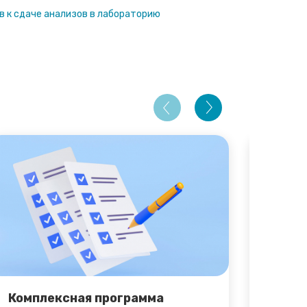
 к сдаче анализов в лабораторию
Комплексная программа
Комп