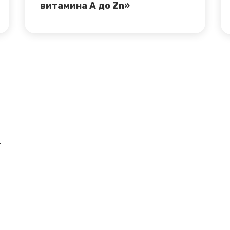
витамина А до Zn»
г