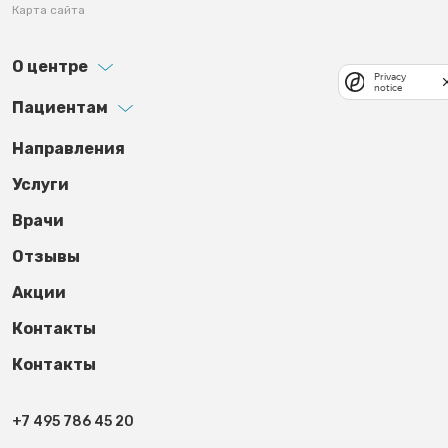
Карта сайта
О центре
Privacy
notice
Пациентам
Footer third
Направления
Услуги
Врачи
Отзывы
Акции
Контакты
Контакты
+7 495 786 45 20