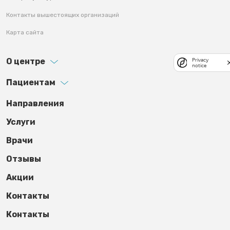
Контакты вышестоящих организаций
Карта сайта
О центре
Privacy
notice
Пациентам
Footer third
Направления
Услуги
Врачи
Отзывы
Акции
Контакты
Контакты